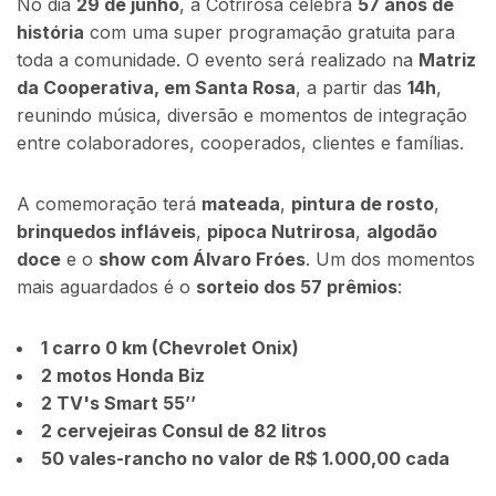
No dia
29 de junho
, a Cotrirosa celebra
57 anos de
história
com uma super programação gratuita para
toda a comunidade. O evento será realizado na
Matriz
da Cooperativa, em Santa Rosa
, a partir das
14h
,
reunindo música, diversão e momentos de integração
entre colaboradores, cooperados, clientes e famílias.
A comemoração terá
mateada
,
pintura de rosto
,
brinquedos infláveis
,
pipoca Nutrirosa
,
algodão
doce
e o
show com Álvaro Fróes
. Um dos momentos
mais aguardados é o
sorteio dos 57 prêmios
:
1 carro 0 km (Chevrolet Onix)
2 motos Honda Biz
2 TV's Smart 55’’
2 cervejeiras Consul de 82 litros
50 vales-rancho no valor de R$ 1.000,00 cada