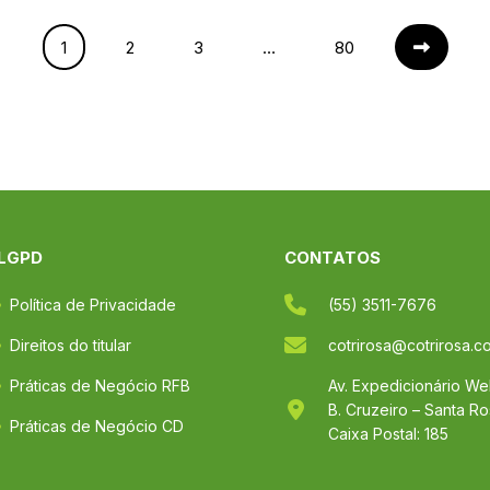
1
2
3
…
80
LGPD
CONTATOS
Política de Privacidade
(55) 3511-7676
Direitos do titular
cotrirosa@cotrirosa.c
Práticas de Negócio RFB
Av. Expedicionário W
B. Cruzeiro – Santa R
Práticas de Negócio CD
Caixa Postal: 185