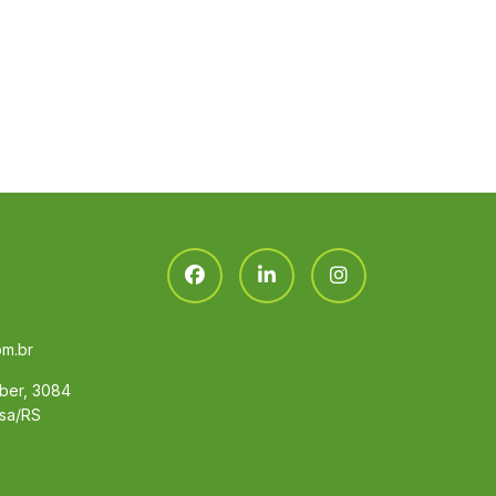
om.br
eber, 3084
osa/RS